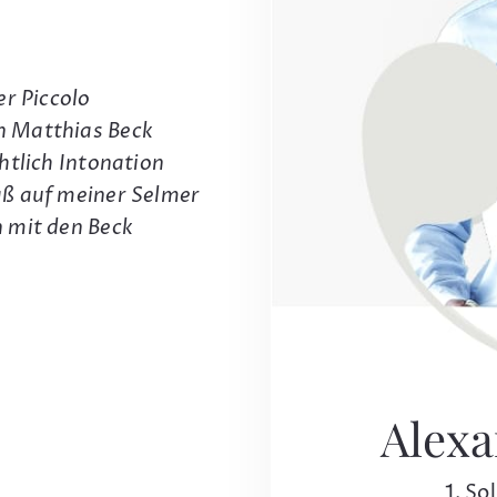
er Piccolo
n Matthias Beck
htlich Intonation
aß auf meiner Selmer
 mit den Beck
Alex
1. So