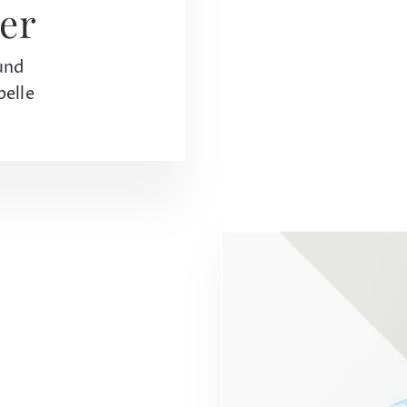
er
und
pelle