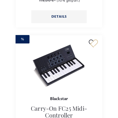
178,00 €*
(50% gespart)
DETAILS
%
Blackstar
Carry-On FC25 Midi-
Controller