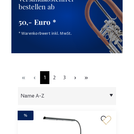
bestellen ab
50,- Euro *
* Warenkorbwert inkl. MwSt.
1
2
3
%