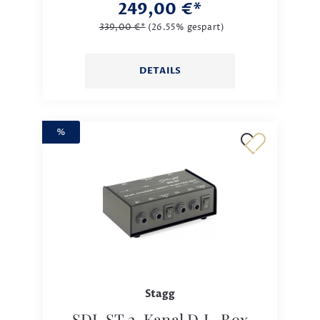
249,00 €*
339,00 €*
(26.55% gespart)
DETAILS
%
Stagg
SDI-ST 2-Kanal D.I.-Box