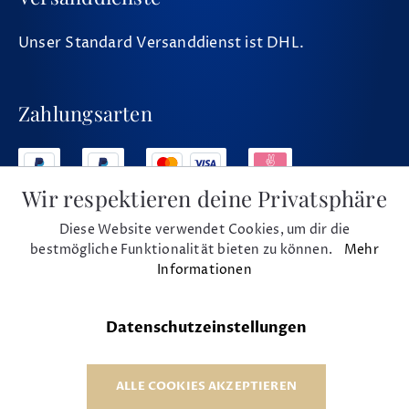
Unser Standard Versanddienst ist DHL.
Zahlungsarten
Wir respektieren deine Privatsphäre
Diese Website verwendet Cookies, um dir die
Social Media
bestmögliche Funktionalität bieten zu können.
Mehr
Informationen
Datenschutzeinstellungen
* Alle Preise inkl. MwSt. und zzgl. Versand
© 1975 - 2026 Musikhaus Beck e.K.
ALLE COOKIES AKZEPTIEREN