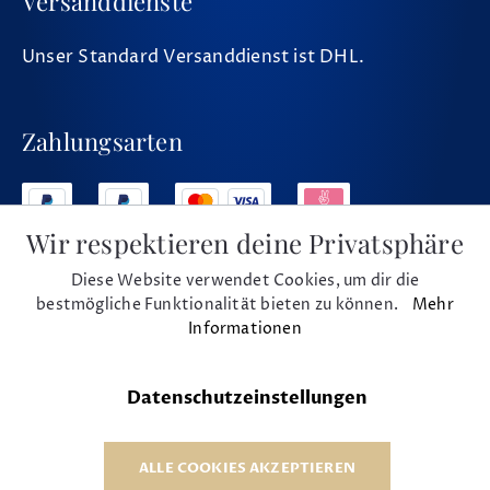
Versanddienste
Unser Standard Versanddienst ist DHL.
Zahlungsarten
Wir respektieren deine Privatsphäre
Diese Website verwendet Cookies, um dir die
Social Media
bestmögliche Funktionalität bieten zu können.
Mehr
Informationen
Datenschutzeinstellungen
* Alle Preise inkl. MwSt. und zzgl. Versand
© 1975 - 2026 Musikhaus Beck e.K.
ALLE COOKIES AKZEPTIEREN