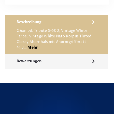
Beschreibung
G&amp;L Tribute S-500, Vintage White
Farbe: Vintage White Nato Korpus Tinted
Glossy Ahornhals mit Ahornrgriffbrett
41,3…
Mehr
Bewertungen