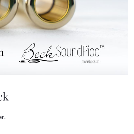
ck
er.