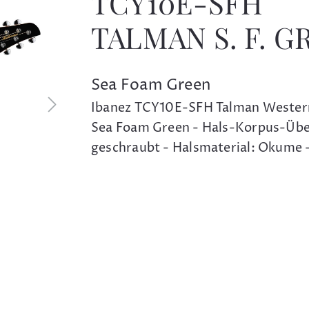
TCY10E-SFH
TALMAN S. F. G
Sea Foam Green
Ibanez TCY10E-SFH Talman Western
Sea Foam Green - Hals-Korpus-Üb
geschraubt - Halsmaterial: Okume