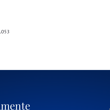
.053
umente