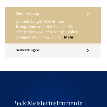
Beschreibung
Schraubstengel für Breslmair
Trompetenmundstück Stengel W2
Stengelform W1, jedoch enger, daher
geringeres Volumen, leicht…
Mehr
Bewertungen
Beck Meisterinstrumente