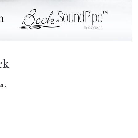
ck
er.