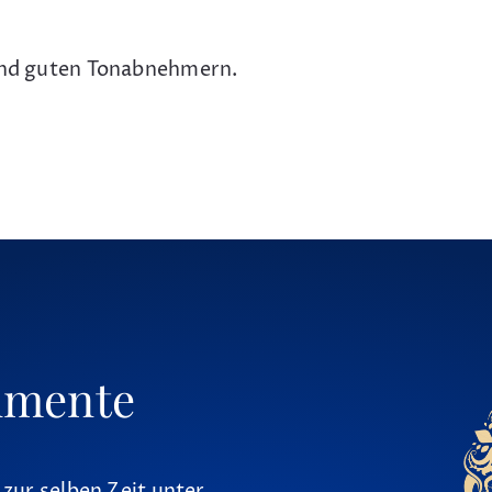
 und guten Tonabnehmern.
umente
 zur selben Zeit unter