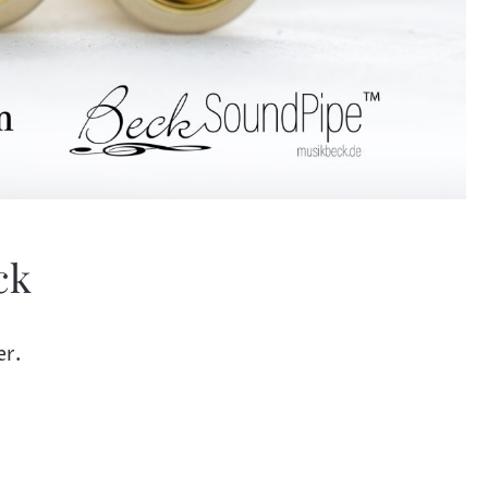
ck
er.