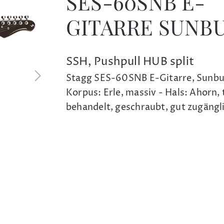
SES-60SNB E-
GITARRE SUNB
SSH, Pushpull HUB split
Stagg SES-60SNB E-Gitarre, Sunbu
Korpus: Erle, massiv - Hals: Ahorn,
behandelt, geschraubt, gut zugängl