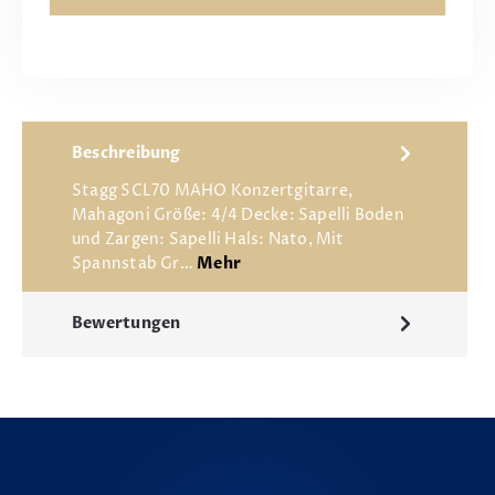
Beschreibung
Stagg SCL70 MAHO Konzertgitarre,
Mahagoni Größe: 4/4 Decke: Sapelli Boden
und Zargen: Sapelli Hals: Nato, Mit
Spannstab Gr…
Mehr
Bewertungen