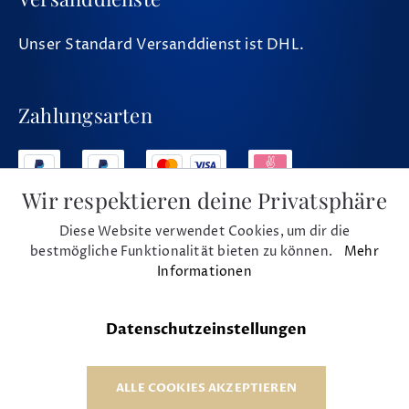
Unser Standard Versanddienst ist DHL.
Zahlungsarten
Wir respektieren deine Privatsphäre
Diese Website verwendet Cookies, um dir die
Social Media
bestmögliche Funktionalität bieten zu können.
Mehr
Informationen
Datenschutzeinstellungen
* Alle Preise inkl. MwSt. und zzgl. Versand
© 1975 - 2026 Musikhaus Beck e.K.
ALLE COOKIES AKZEPTIEREN