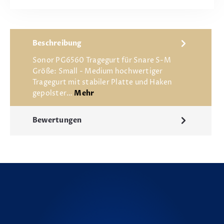
Beschreibung
Sonor PG6560 Tragegurt für Snare S-M
Größe: Small - Medium hochwertiger
Tragegurt mit stabiler Platte und Haken
gepolster…
Mehr
Bewertungen