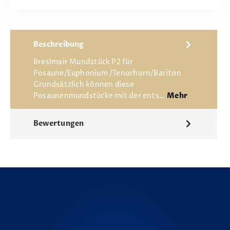
Beschreibung
Breslmair Mundstück P2 für
Posaune/Euphonium /Tenorhorn/Bariton
Grundsätzlich können diese
Posaunenmundstücke mit der ents…
Mehr
Bewertungen