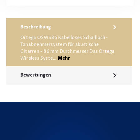
Beschreibung
Ortega OSWS86 Kabelloses Schallloch-
Tonabnehmersystem für akustische
Gitarren - 86 mm Durchmesser Das Ortega
Wireless Syste…
Mehr
Bewertungen