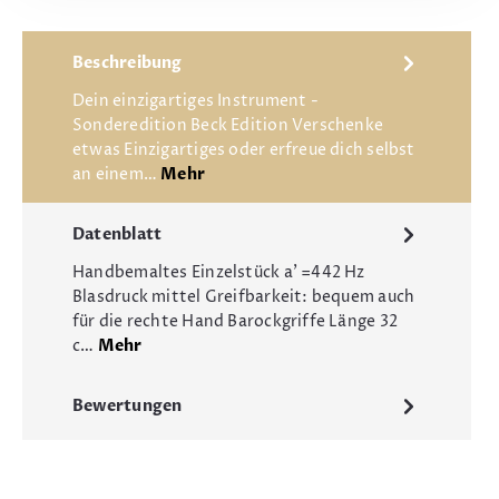
Beschreibung
Dein einzigartiges Instrument -
Sonderedition Beck Edition Verschenke
etwas Einzigartiges oder erfreue dich selbst
an einem…
Mehr
Datenblatt
Handbemaltes Einzelstück a' =442 Hz
Blasdruck mittel Greifbarkeit: bequem auch
für die rechte Hand Barockgriffe Länge 32
c…
Mehr
Bewertungen