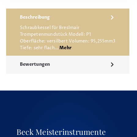
Beschreibung
Schraubkessel für Breslmair
Trompetenmundstück Modell: P1
Oberfläche: versilbert Volumen: 95,255mm3
Tiefe: sehr flach…
Mehr
Bewertungen
Beck Meisterinstrumente