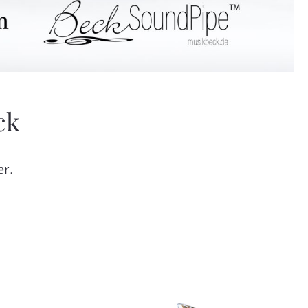
ck
er.