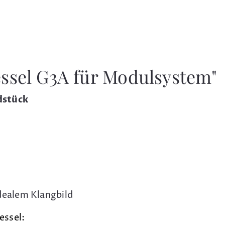
ssel G3A für Modulsystem"
dstück
dealem Klangbild
essel: