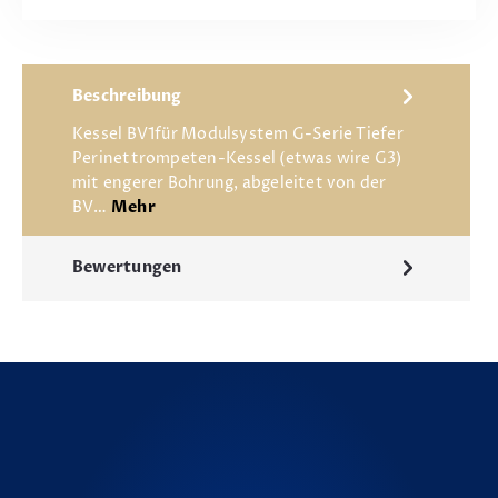
Beschreibung
Kessel BV1für Modulsystem G-Serie Tiefer
Perinettrompeten-Kessel (etwas wire G3)
mit engerer Bohrung, abgeleitet von der
BV…
Mehr
Bewertungen