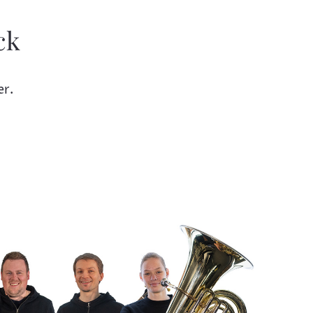
ck
er.