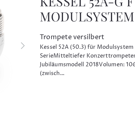
KESSEL 52A-G 
MODULSYSTEM
Trompete versilbert
Kessel 52A (50.3) für Modulsystem
SerieMitteltiefer Konzerttrompeten
Jubiläumsmodell 2018Volumen: 10
(zwisch…