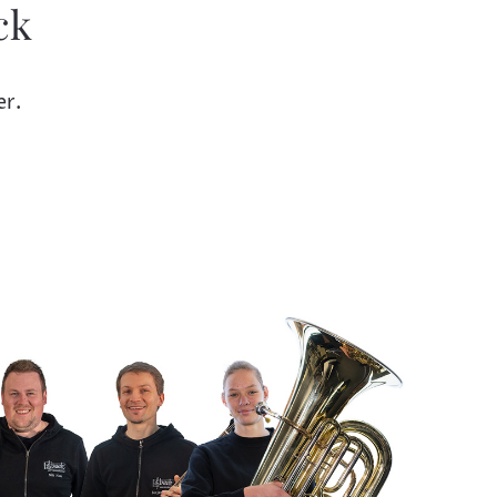
ck
er.