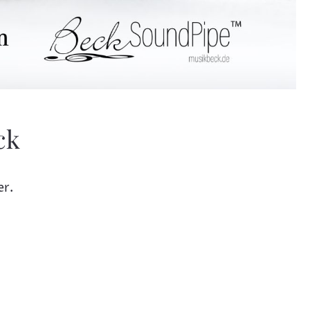
ck
er.