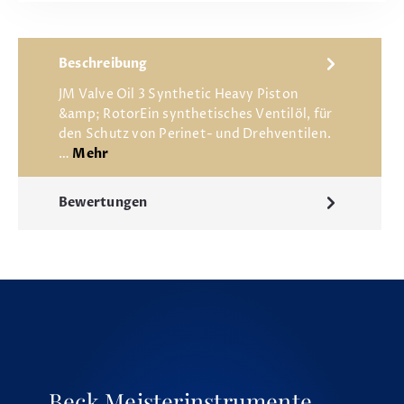
Beschreibung
JM Valve Oil 3 Synthetic Heavy Piston
&amp; RotorEin synthetisches Ventilöl, für
den Schutz von Perinet- und Drehventilen.
…
Mehr
Bewertungen
Beck Meisterinstrumente