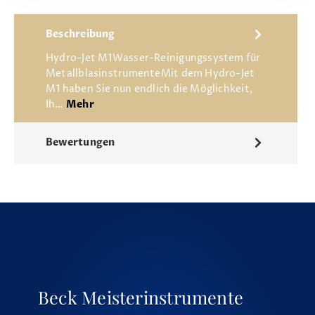
Beschreibung
Hydro-Jet M1Wasser-Reinigungssystem für
MetallblasinstrumenteMit dem Hydro-Jet
M1 haben Sie nun endlich die Möglichkeit,
Ih…
Mehr
Bewertungen
Beck Meisterinstrumente