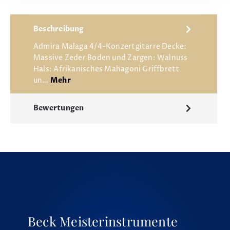
Beschreibung
Admira Malaga 4/4-Konzertgitarre Decke:
Massive Zeder Boden und Zargen: Walnuss
Hals: Afrikanisches Mahagoni Griffbrett
un…
Mehr
Bewertungen
Beck Meisterinstrumente