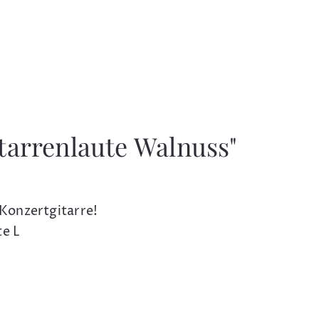
tarrenlaute Walnuss"
 Konzertgitarre!
te L