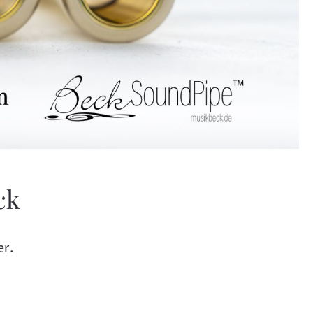
ck
er.