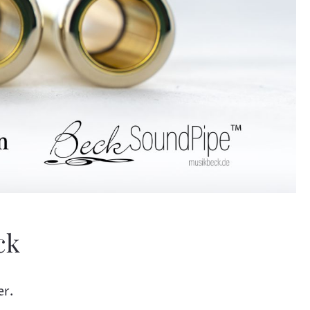
ck
er.