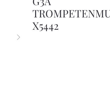
G3A
TROMPETENM
X5442