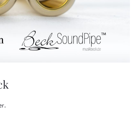
ck
er.