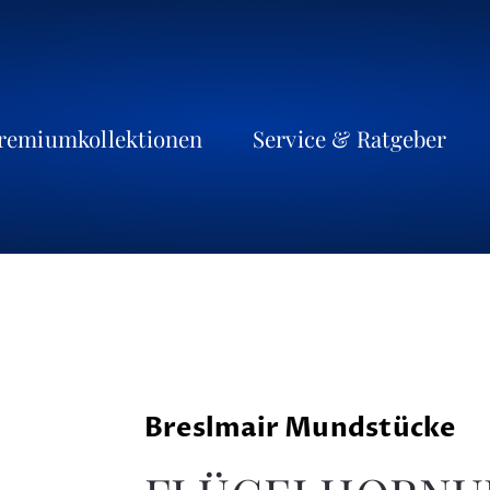
remiumkollektionen
Service & Ratgeber
Breslmair Mundstücke