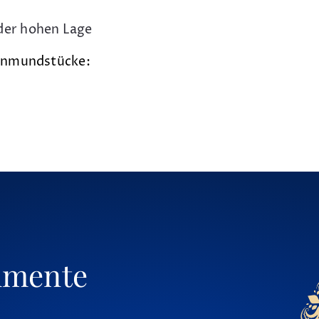
 der hohen Lage
ornmundstücke:
umente