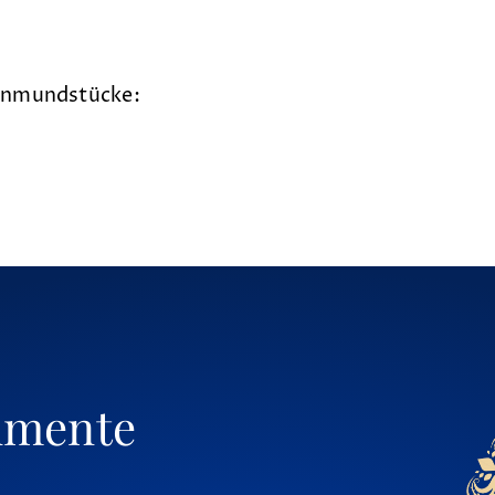
ornmundstücke:
umente