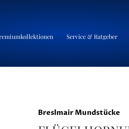
remiumkollektionen
Service & Ratgeber
Breslmair Mundstücke