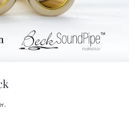
ck
er.