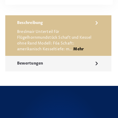
Beschreibung
Breslmair Unterteil für
Flügelhornmundstück Schaft und Kessel
ohne Rand Modell: F6a Schaft:
amerikanisch Kesseltiefe: m…
Mehr
Bewertungen