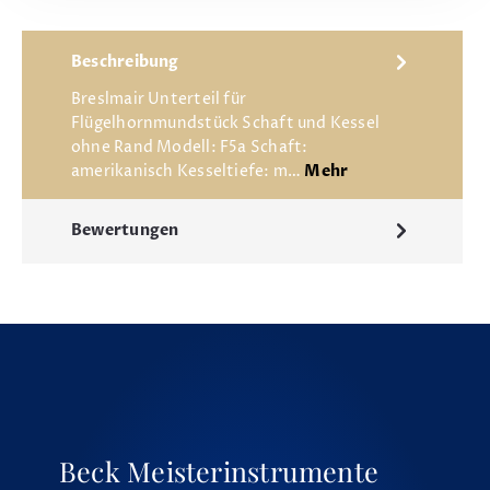
Beschreibung
Breslmair Unterteil für
Flügelhornmundstück Schaft und Kessel
ohne Rand Modell: F5a Schaft:
amerikanisch Kesseltiefe: m…
Mehr
Bewertungen
Beck Meisterinstrumente