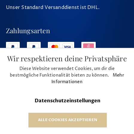
Unser Standard Versanddienst ist DHL.
Zahlungsarten
Wir respektieren deine Privatsphäre
Diese Website verwendet Cookies, um dir die
Social Media
bestmögliche Funktionalität bieten zu können.
Mehr
Informationen
Datenschutzeinstellungen
* Alle Preise inkl. MwSt. und zzgl. Versand
© 1975 - 2026 Musikhaus Beck e.K.
ALLE COOKIES AKZEPTIEREN