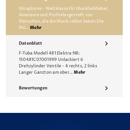
Miraphone - Weltklasse für Musikliebhaber,
Amateure und ProfisHergestellt von
Menschen, die die Musik selbst lieben Die
Phi…
Mehr
Datenblatt
F-Tuba Modell 481 Elektra NR:
150481C07001999 Unlackiert 6
Drehzylinder Ventile - 4 rechts, 2 links
Langer Ganzton am ober…
Mehr
Bewertungen