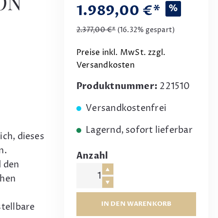
ON
1.989,00 €*
%
2.377,00 €*
(16.32% gespart)
Preise inkl. MwSt. zzgl.
Versandkosten
Produktnummer:
221510
Versandkostenfrei
Lagernd, sofort lieferbar
ich, dieses
n.
Anzahl
d den
chen
IN DEN WARENKORB
tellbare