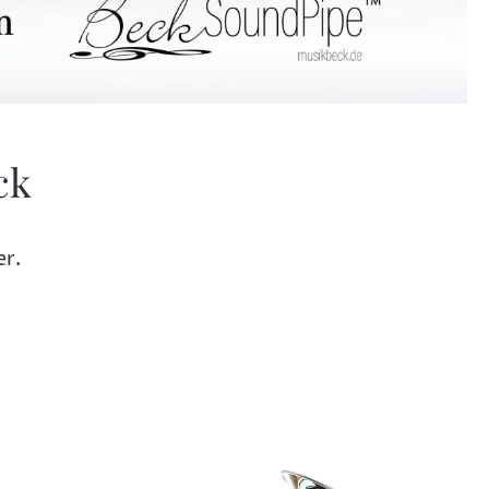
ck
er.