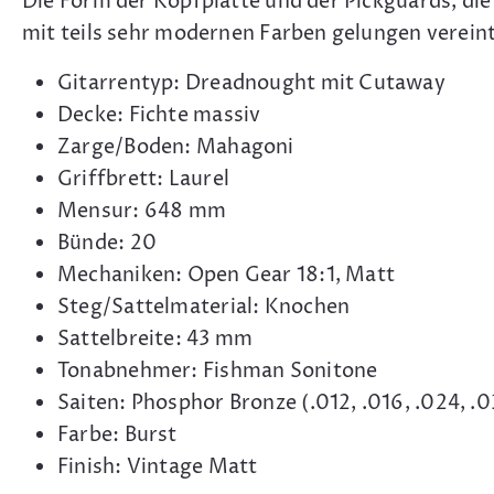
Die Form der Kopfplatte und der Pickguards, di
mit teils sehr modernen Farben gelungen verein
Gitarrentyp: Dreadnought mit Cutaway
Decke: Fichte massiv
Zarge/Boden: Mahagoni
Griffbrett: Laurel
Mensur: 648 mm
Bünde: 20
Mechaniken: Open Gear 18:1, Matt
Steg/Sattelmaterial: Knochen
Sattelbreite: 43 mm
Tonabnehmer: Fishman Sonitone
Saiten: Phosphor Bronze (.012, .016, .024, .0
Farbe: Burst
Finish: Vintage Matt