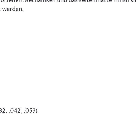
e offenen Mechaniken und das seitemnatte Finish 
t werden.
32, .042, .053)