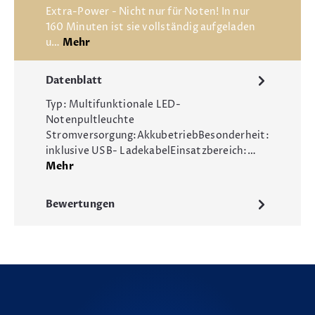
Extra-Power - Nicht nur für Noten! In nur
160 Minuten ist sie vollständig aufgeladen
u…
Mehr
Datenblatt
Typ: Multifunktionale LED-
Notenpultleuchte
Stromversorgung:AkkubetriebBesonderheit:
inklusive USB- LadekabelEinsatzbereich:…
Mehr
Bewertungen