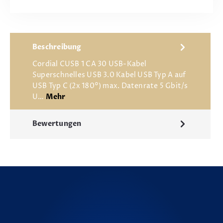
Beschreibung
Cordial CUSB 1 CA 30 USB-Kabel
Superschnelles USB 3.0 Kabel USB Typ A auf
USB Typ C (2x 180°) max. Datenrate 5 Gbit/s
U…
Mehr
Bewertungen