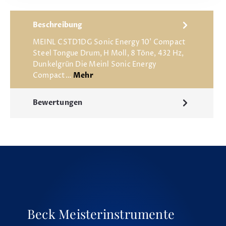
Beschreibung
MEINL CSTD1DG Sonic Energy 10' Compact
Steel Tongue Drum, H Moll, 8 Töne, 432 Hz,
Dunkelgrün Die Meinl Sonic Energy
Compact…
Mehr
Bewertungen
Beck Meisterinstrumente