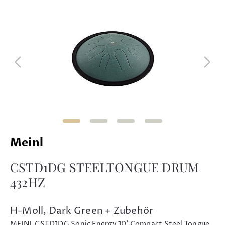
Meinl
CSTD1DG STEELTONGUE DRUM
432HZ
H-Moll, Dark Green + Zubehör
MEINL CSTD1DG Sonic Energy 10' Compact Steel Tongue