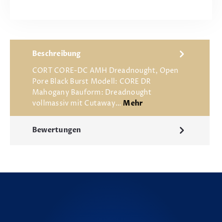
Beschreibung
CORT CORE-DC AMH Dreadnought, Open
Pore Black Burst Modell: CORE DR
Mahogany Bauform: Dreadnought
vollmassiv mit Cutaway…
Mehr
Bewertungen