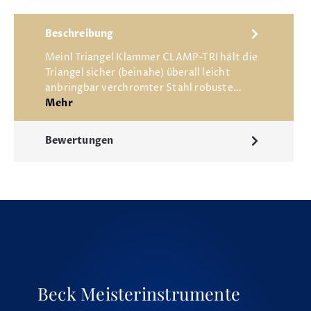
Beschreibung
Meinl Triangel Klammer CLAMP-TRI hält die
Triangel sicher (beinahe) überall leicht
anbringbar verchromter Stahl robuste…
Mehr
Bewertungen
Beck Meisterinstrumente