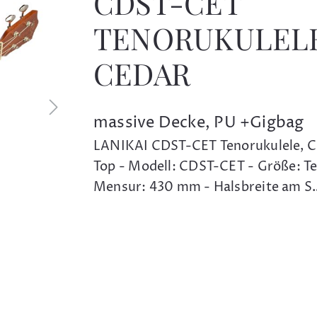
CDST-CET
TENORUKULEL
CEDAR
massive Decke, PU +Gigbag
LANIKAI CDST-CET Tenorukulele, C
Top - Modell: CDST-CET - Größe: Te
Mensur: 430 mm - Halsbreite am S