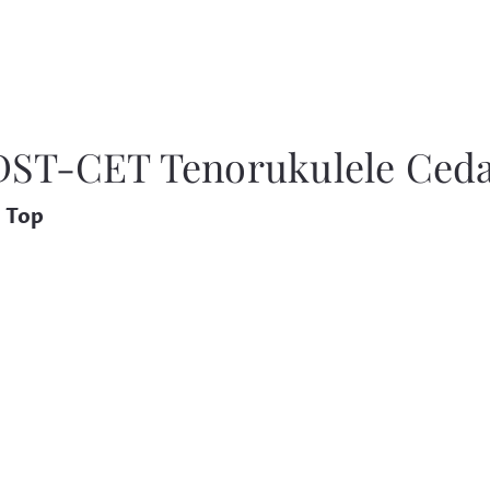
DST-CET Tenorukulele Ceda
d Top