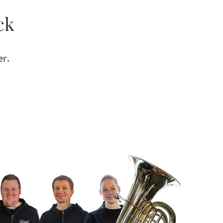
ck
er.