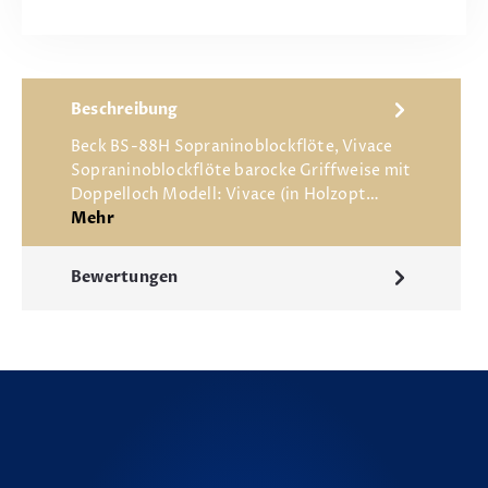
Beschreibung
Beck BS-88H Sopraninoblockflöte, Vivace
Sopraninoblockflöte barocke Griffweise mit
Doppelloch Modell: Vivace (in Holzopt…
Mehr
Bewertungen