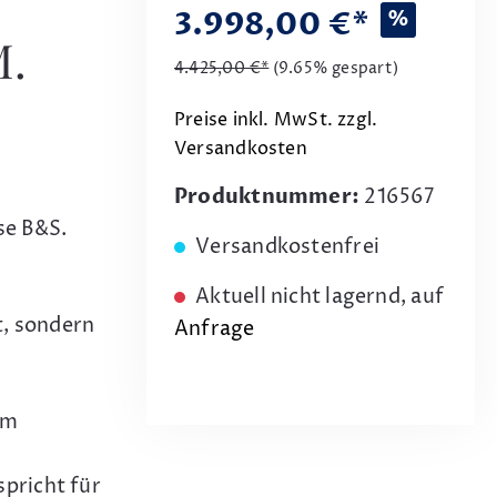
3.998,00 €*
%
M.
4.425,00 €*
(9.65% gespart)
Preise inkl. MwSt. zzgl.
Versandkosten
Produktnummer:
216567
se B&S.
Versandkostenfrei
Aktuell nicht lagernd, auf
, sondern
Anfrage
em
spricht für