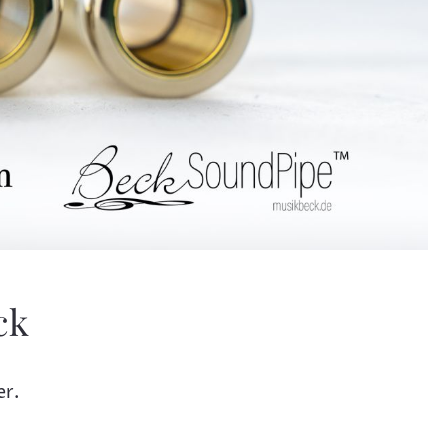
ck
er.