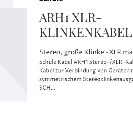
ARH1 XLR-
KLINKENKABEL
Stereo, große Klinke -XLR ma
Schulz Kabel ARH1 Stereo-/XLR-Kab
Kabel zur Verbindung von Geräten 
symmetrischem Stereoklinkenausga
SCH…