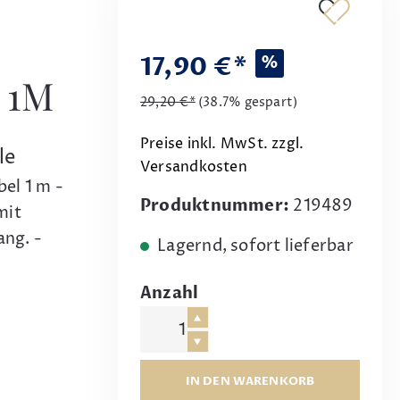
17,90 €*
%
 1M
29,20 €*
(38.7% gespart)
Preise inkl. MwSt. zzgl.
le
Versandkosten
el 1 m -
Produktnummer:
219489
mit
ng. -
Lagernd, sofort lieferbar
Anzahl
IN DEN WARENKORB