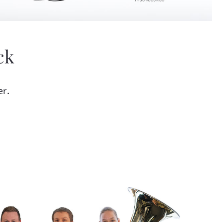
ck
er.