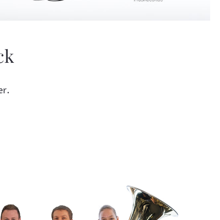
ck
er.