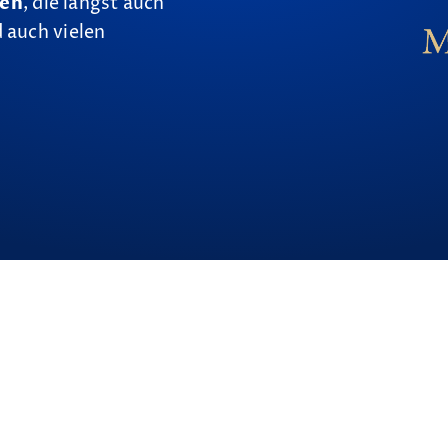
nen
, die längst auch
 auch vielen