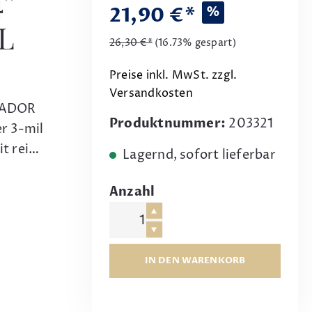
'
21,90 €*
%
L
26,30 €*
(16.73% gespart)
Preise inkl. MwSt. zzgl.
Versandkosten
SADOR
Produktnummer:
203321
er 3-mil
it rei…
Lagernd, sofort lieferbar
Anzahl
IN DEN WARENKORB