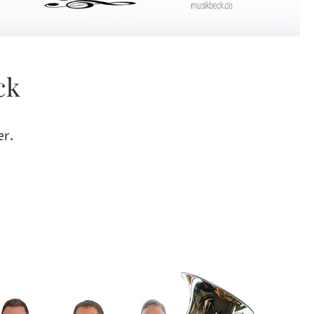
ck
er.