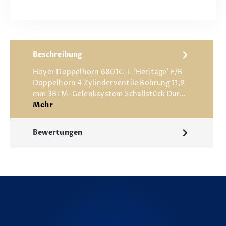
Beschreibung
Hoyer Doppelhorn 6801G-L 'Heritage' F/B
Doppelhorn 4 Zylinderventile Bohrung 11,9
mm 3BTM-Gelenksystem Schallstück Dur…
Mehr
Bewertungen