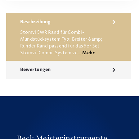
Beschreibung
Stomvi 5WR Rand für Combi-
Mundstücksystem Typ: Breiter &amp;
Runder Rand passend für das 5er Set
Stomvi-Combi-System ve…
Mehr
Bewertungen
Beck Meisterinstrumente